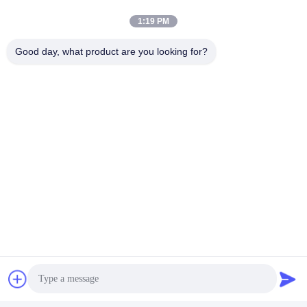
prima della consegna), L/C a vista
1:19 PM
D: Posso visitare la vostra fabbrica prima 
dell'ordine?
Good day, what product are you looking for?
A: Sì, benvenuto alla nostra fabbrica per controllare 
la qualità
D: Dov'è il porto di carico più vicino?
A: Shanghai, Qingdao o Tianjin, Cina.
Q: Come si può garantire la qualità o qualsiasi 
garanzia?
R: In caso di problemi di qualità durante l'uso, tutti i 
prodotti possono essere restituiti o secondo le 
richieste del consumatore
D: Accettate ordini in piccole quantità?
R: Certo che si'.
D: Possiamo scegliere materiale diverso?
A: Sì, il materiale può essere scelto secondo le 
vostre esigenze.
D: E qual è il tempo di spedizione e consegna?
A: Via mare o via aerea. Normalmente da 7 a 14 