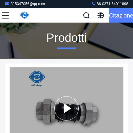
315347056@qq.com
86-0371-64011898
Citazion
Prodotti