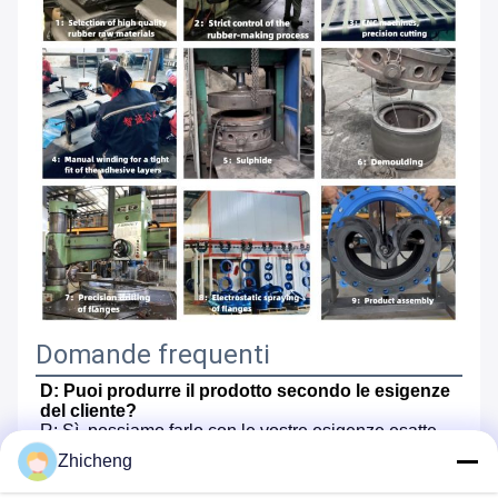
Domande frequenti
D: Puoi produrre il prodotto secondo le esigenze 
del cliente?
R: Sì, possiamo farlo con le vostre esigenze esatte
Zhicheng
D: Quali sono i termini di pagamento?
A: T/T (30% come deposito, il resto 70% sarà pagato 