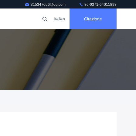
315347056@qq.com
86-0371-64011898
Citazione
Italian