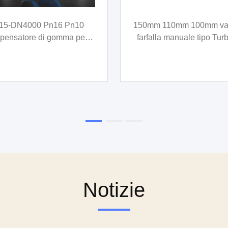
video
llegamento con giunto di
Tipo di piastra di colle
espansione a fianco
del tubo d'acqua doppi
coppiamento di gomma a
di estensione del tub
ttore concentrico flessibile
riparazione di pinza in 
inossidabile TU
Notizie