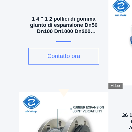
1 4 " 1 2 pollici di gomma
giunto di espansione Dn50
Dn100 Dn1000 Dn200
Dn300 Dn350 Flange Pn80
Contatto ora
video
36 
a