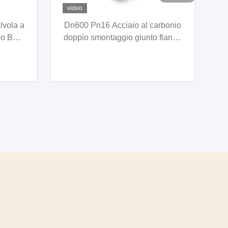
video
gamento
SS 304 tubo da giardino in
a scheda
acciaio inossidabile in metallo
o di
flangia flangia aria condizionata
acciaio
serbatoio ondulato tubo di
V
metallo intrecciato