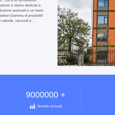
o., Ltd è un produttore
azione ci siamo dedicati a
roduzione avanzati e un team
 settori.Gamma di prodottiIl
alvole, raccordi e ...
9000000 +
Vendite annuali