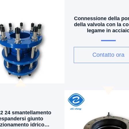
Connessione della po
della valvola con la co
legame in acciai
inossidabile
Contatto ora
12 24 smantellamento
espandersi giunto
zionamento idrico