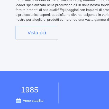
Ltd.VisualizzazioneZhicheng Valve & Fitting Manufacturing C
leader specializzato nella produzione diFin dalla nostra fond
fornire prodotti di alta qualitàEquipaggiati con impianti di p
diprofessionisti esperti, soddisfiamo diverse esigenze in vari
nostro portafoglio di prodotti comprende una vasta gamma di v
Vista più
1985
Anno stabilito