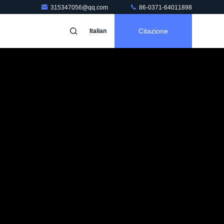
315347056@qq.com
86-0371-64011898
Citazione
Italian