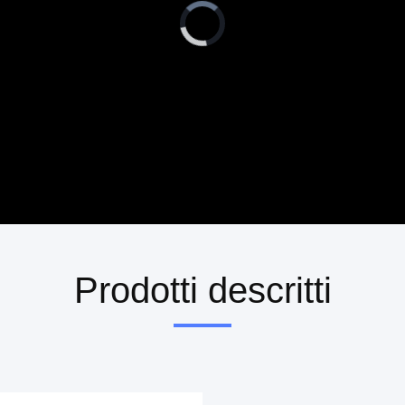
Video
Player
is
loading.
Prodotti descritti