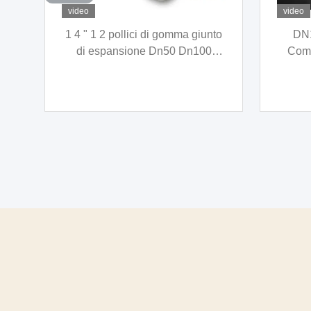
video
video
nio
Connessione della pompa e
Co
nge
della valvola con la corda di
io
legame in acciaio inossidabile
Ac
ridu