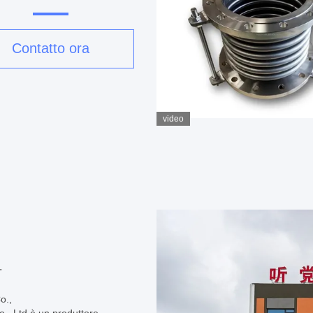
oppiamento trimmer
aio al carbonio doppia
flange
Contatto ora
video
.
o.,