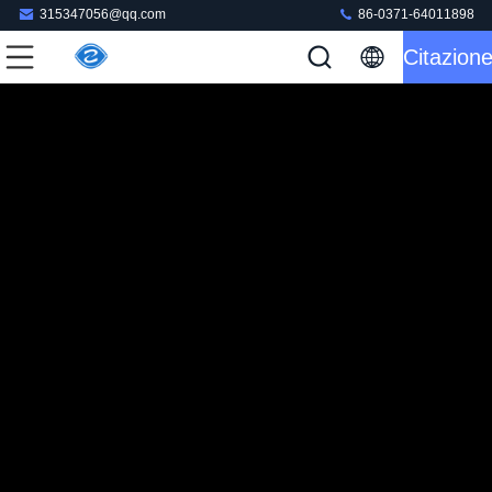
315347056@qq.com
86-0371-64011898
Citazion