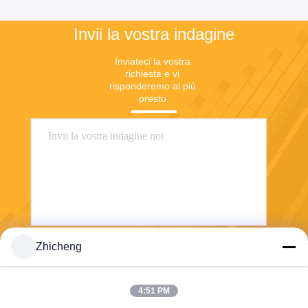
Invii la vostra indagine
Inviateci la vostra 
richiesta e vi 
risponderemo al più 
presto.
Zhicheng
Invii
4:51 PM