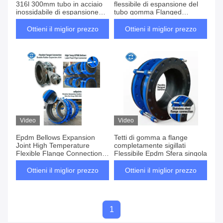
316l 300mm tubo in acciaio
flessibile di espansione del
inossidabile di espansione
tubo gomma Flanged
giunto di gomma a flange
Bellows completamente
sigillato EPDM Single Sphere
Ottieni il miglior prezzo
Ottieni il miglior prezzo
Video
Video
Epdm Bellows Expansion
Tetti di gomma a flange
Joint High Temperature
completamente sigillati
Flexible Flange Connection
Flessibile Epdm Sfera singola
NR Rubber
Ottieni il miglior prezzo
Ottieni il miglior prezzo
1