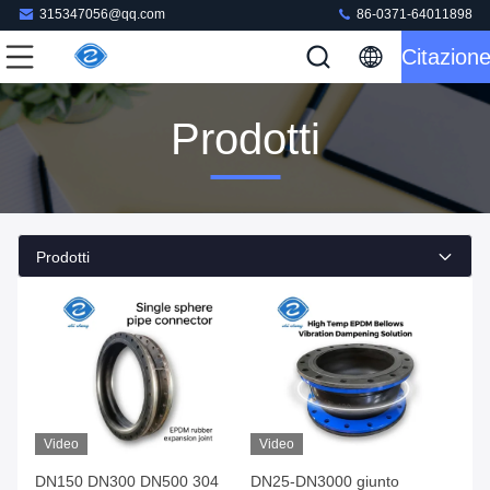
315347056@qq.com
86-0371-64011898
Citazion
Prodotti
Prodotti
Video
Video
DN150 DN300 DN500 304
DN25-DN3000 giunto