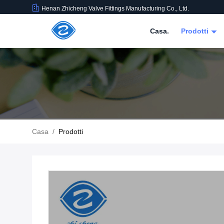
Henan Zhicheng Valve Fittings Manufacturing Co., Ltd.
Casa.
Prodotti
Casa
/
Prodotti