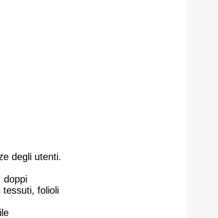
e degli utenti.
, doppi
essuti, folioli
ile