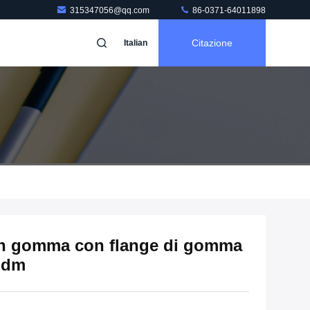
315347056@qq.com
86-0371-64011898
Citazione
Italian
 in gomma con flange di gomma
Epdm