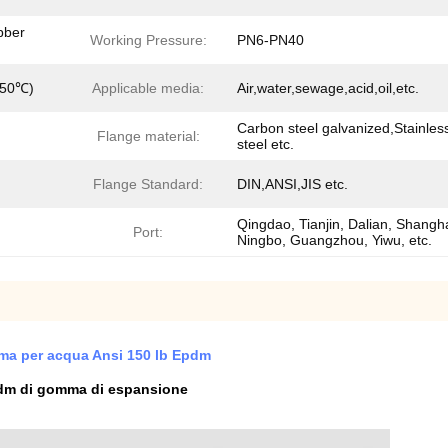
bber
Working Pressure:
PN6-PN40
150℃)
Applicable media:
Air,water,sewage,acid,oil,etc.
Carbon steel galvanized,Stainles
Flange material:
steel etc.
Flange Standard:
DIN,ANSI,JIS etc.
Qingdao, Tianjin, Dalian, Shangha
Port:
Ningbo, Guangzhou, Yiwu, etc.
ma per acqua Ansi 150 lb Epdm
pdm di gomma di espansione