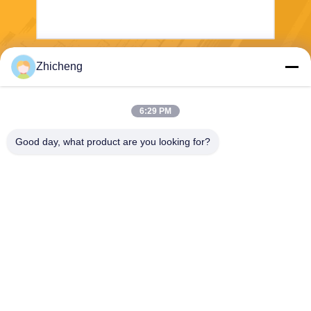
Zhicheng
Invii
6:29 PM
Good day, what product are you looking for?
Henan Zhicheng Valve Fittings
Manufacturing Co., Ltd.
315347056@qq.com
86-0371-64011898
Parco industriale Pipeline, cit
tà di Xicun, città di Gongyi, p
rovincia di Henan, Cina