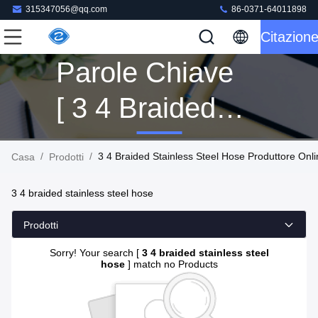
315347056@qq.com
86-0371-64011898
Citazion
Parole Chiave
[ 3 4 Braided
Stainless Steel
/
/
3 4 Braided Stainless Steel Hose Produttore Onl
Casa
Prodotti
Hose ]
3 4 braided stainless steel hose
Corrispondenza
Prodotti
0 Prodotti
Sorry! Your search [
3 4 braided stainless steel
hose
] match no Products