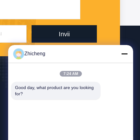
Invii
Zhicheng
7:24 AM
Contattici
Good day, what product are you looking 
315347056@qq.com
for?
86-0371-64011898
Parco industriale Pipeline, città di Xicun, città di
Gongyi, provincia di Henan, Cina