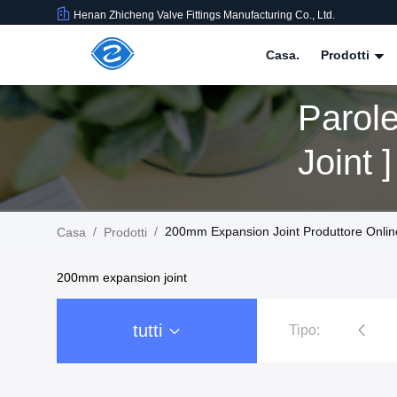
Henan Zhicheng Valve Fittings Manufacturing Co., Ltd.
Casa.
Prodotti
Parol
Joint 
/
/
200mm Expansion Joint Produttore Onlin
Casa
Prodotti
200mm expansion joint
tutti
Tipo:
giunto di dilatazione di gomma