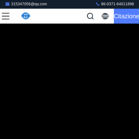
315347056@qq.com
86-0371-64011898
Citazion