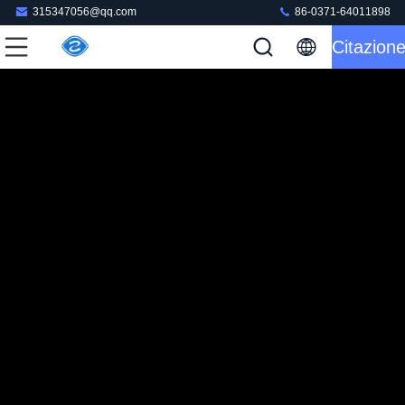
315347056@qq.com
86-0371-64011898
Citazion