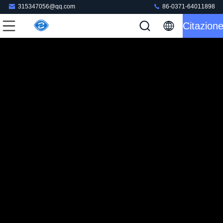
315347056@qq.com
86-0371-64011898
Citazion